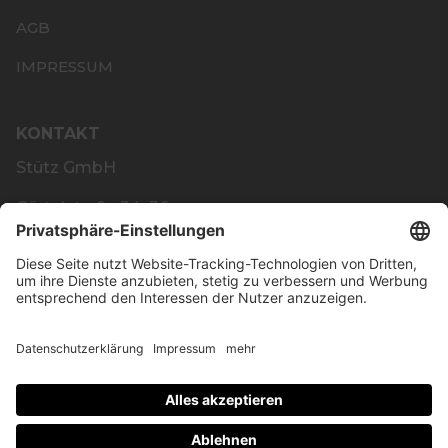
AGB
IMPRESSUM
KONTAKT
Stütz GmbH
Gürtelstraße 34–36
4020 Linz
PAYMENT METHODS
© XENOX 2026