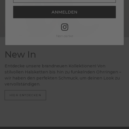
ANMELDEN
Nein danke
New In
Entdecke unsere brandneuen Kollektionen! Von
stilvollen Halsketten bis hin zu funkelnden Ohrringen –
wir haben den perfekten Schmuck, um deinen Look zu
vervollständigen.
HIER ENTDECKEN