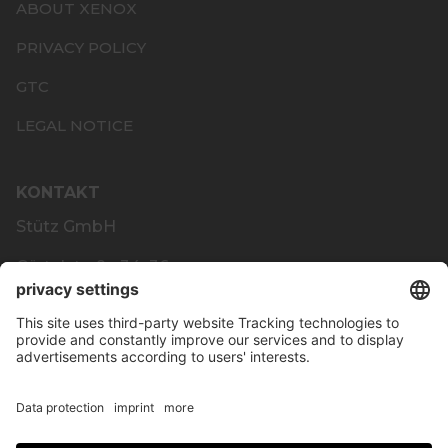
ABOUT XENOX
PRIVACY POLICY
GTC
LEGAL NOTICE
KONTAKT
Stütz GmbH
Gürtelstraße 34–36
4020 Linz
PAYMENT METHODS