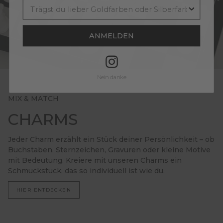
ANMELDEN
Nein danke
MIX & MATCH
CHARMS
Jeder Charm erzählt ein Stück deiner Persönlichkeit – ob
Buchstaben, Sternzeichen, Gravuren oder kleine Motive
mit Bedeutung. Kreiere mit unseren Charms ein
Schmuckstück, das so individuell ist wie du.
HIER ENTDECKEN