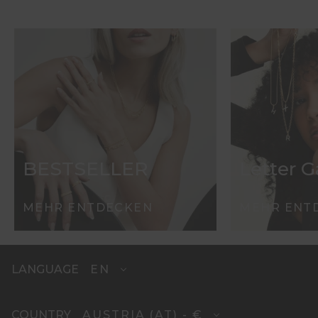
BESTSELLER
Letter 
MEHR ENTDECKEN
MEHR ENT
EN
LANGUAGE
AUSTRIA (AT) - €
COUNTRY