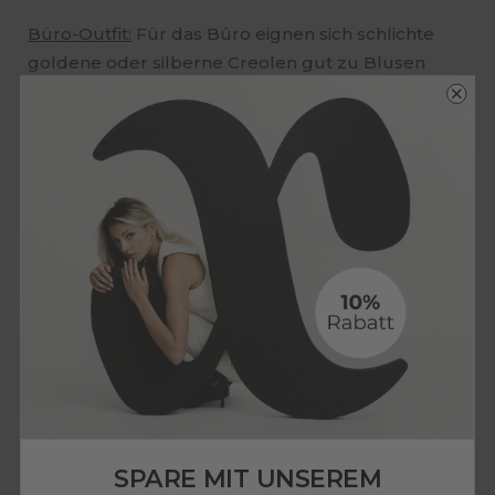
Büro-Outfit:
Für das Büro eignen sich schlichte
goldene oder silberne Creolen gut zu Blusen
oder Hemden. Halte den Rest des Schmucks
minimalistisch, um einen professionellen Eindruck
zu hinterlassen.
Veranstaltungen:
Große oder verzierte Creolen
können dein Abendoutfit aufpeppen. Trage sie zu
einem eleganten Kleid oder einem schicken
Jumpsuit für einen glamourösen Look.
Layering:
Wenn du mehrere Ohrlöcher hast,
kannst du verschiedene Größen von Creolen
kombinieren, um einen trendigen Layering-Look
zu kreieren.
SPARE MIT UNSEREM